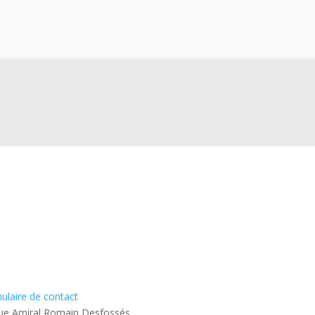
Contact
Nos réseaux soci
ulaire de contact
ue Amiral Romain Desfossés,