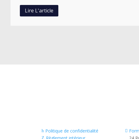
Lire L'article
Mentions légales
Politique de confidentialité
Form
h

Règlement intérieur
24 R
Z