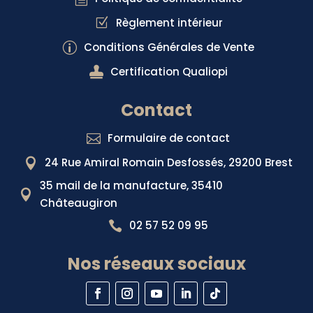
Règlement intérieur
Z
Conditions Générales de Vente
p

Certification Qualiopi
Contact
Formulaire de contact

24 Rue Amiral Romain Desfossés, 29200 Brest

35 mail de la manufacture, 35410

Châteaugiron
02 57 52 09 95

Nos réseaux sociaux